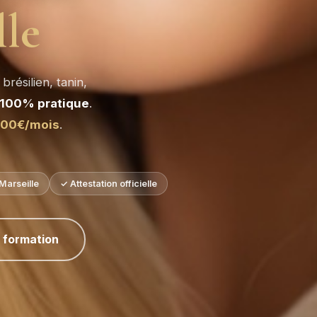
lle
brésilien, tanin,
100% pratique
.
000€/mois
.
Marseille
✓ Attestation officielle
a formation