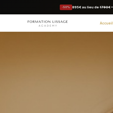
895€ au lieu de
1790€
•
-50%
Accueil