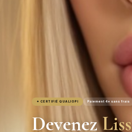
✦ CERTIFIÉ QUALIOPI
Paiement 4× sans frais
Devenez
Lis