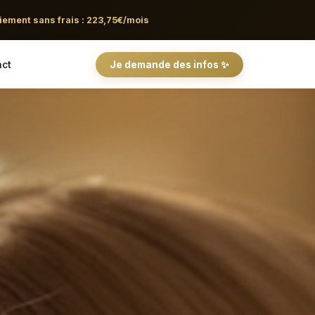
iement sans frais : 223,75€/mois
ct
Je demande des infos ✨