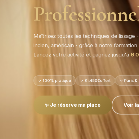
Professionne
Maîtrisez toutes les techniques de lissage - 
indien, américain - grâce à notre formation
Lancez votre activité et gagnez jusqu'à
6 
✓ 100% pratique
✓ Kit
450€
offert
✓ Paris & 
✨ Je réserve ma place
Voir l